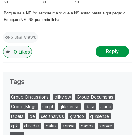
50 30 10
Porque se a NE for sempre maior que a NS então basta a gnt pegar o
Estoque+NE -NS pra cada linha
2,288 Views
Reply
0
Likes
Tags
Group_Discussions
qlikview
Group_Documents
Group_Blogs
script
qlik sense
data
ajuda
tabela
de
set analysis
gráfico
qliksense
qlik
duvidas
datas
sense
dados
server