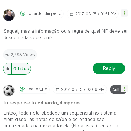
Eduardo_dimperi
O
‎2017-08-15
01:51 PM
Saquei, mas a informação ou a regra de qual NF deve ser
descontada voce tem?
2,288 Views
Reply
0
Likes
Lcarlos_pe
‎2017-08-15
02:06 PM
Author
In response to
eduardo_dimperio
Então, toda nota obedece um sequencial no sistema.
Além disso, as notas de saída e de entrada são
armazenadas na mesma tabela (NotaFiscal), então, a