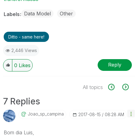
Data Model
Other
Labels
Ditto - same here!
2,446 Views
Reply
0
Likes
All topics
7 Replies
Joao_sp_campina
‎2017-08-15
08:28 AM
Bom dia Luis,