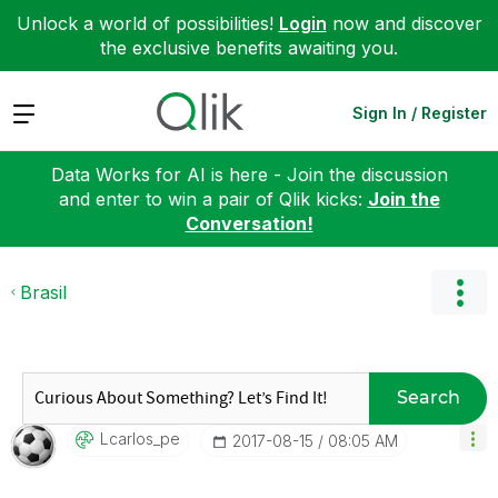
Unlock a world of possibilities!
Login
now and discover
the exclusive benefits awaiting you.
Expand
Sign In / Register
Data Works for AI is here - Join the discussion
and enter to win a pair of Qlik kicks:
Join the
Conversation!
Brasil
Search
Lcarlos_pe
‎2017-08-15
08:05 AM