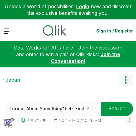
Unlock a world of possibilities!
Login
now and discover
the exclusive benefits awaiting you.
Expand
Sign In / Register
Data Works for AI is here - Join the discussion
and enter to win a pair of Qlik kicks:
Join the
Conversation!
Japan
Search
Tsuyoshi
‎2021-11-10
10:26 PM