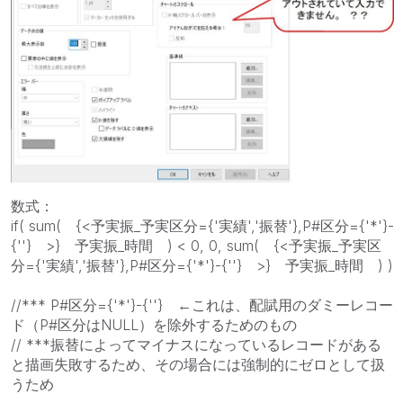
数式：
if( sum( {<予実振_予実区分={'実績','振替'},P#区分={'*'}-
{''} >} 予実振_時間 ) < 0, 0, sum( {<予実振_予実区
分={'実績','振替'},P#区分={'*'}-{''} >} 予実振_時間 ) )
//*** P#区分={'*'}-{''} ←これは、配賦用のダミーレコー
ド（P#区分はNULL）を除外するためのもの
// ***振替によってマイナスになっているレコードがある
と描画失敗するため、その場合には強制的にゼロとして扱
うため