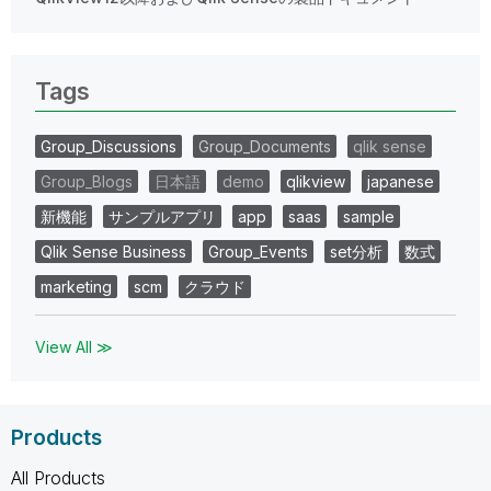
Tags
Group_Discussions
Group_Documents
qlik sense
Group_Blogs
日本語
demo
qlikview
japanese
新機能
サンプルアプリ
app
saas
sample
Qlik Sense Business
Group_Events
set分析
数式
marketing
scm
クラウド
View All ≫
Products
All Products