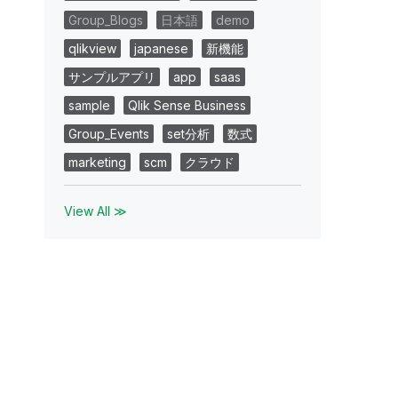
Group_Blogs
日本語
demo
qlikview
japanese
新機能
サンプルアプリ
app
saas
sample
Qlik Sense Business
Group_Events
set分析
数式
marketing
scm
クラウド
View All ≫