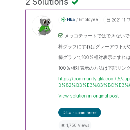
2 Solutions
Hka
Employee
‎2021-11-1
メッコチャートではできないで
棒グラフにすればグレーアウトが
棒グラフで100%相対表示にす
100％相対表示の方法は下記リン
https://community.qlik.co
3%82%B3%E3%83%BC%E3%8
View solution in original post
Ditto - same here!
1,756 Views