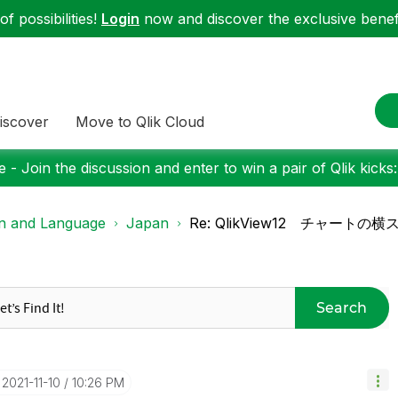
f possibilities!
Login
now and discover the exclusive benefi
iscover
Move to Qlik Cloud
 - Join the discussion and enter to win a pair of Qlik kicks
on and Language
Japan
Re: QlikView12 チャー
Search
‎2021-11-10
10:26 PM