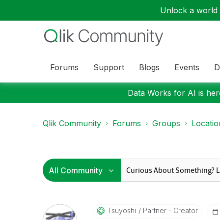
Unlock a world o
Forums
Support
Blogs
Events
D
Data Works for AI is here
Qlik Community
Forums
Groups
Locati
Tsuyoshi
Partner - Creator