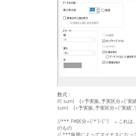
数式：
if( sum( {<予実振_予実区分={'実績',
sum( {<予実振_予実区分={'実績','振
//*** P#区分={'*'}-{''
のもの
// ***振替によってマイナスに