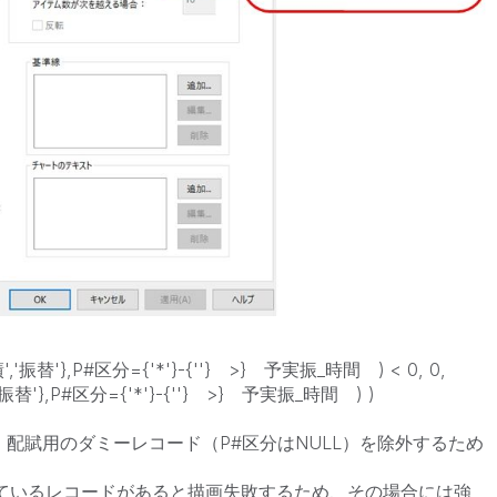
'振替'},P#区分={'*'}-{''} >} 予実振_時間 ) < 0, 0,
替'},P#区分={'*'}-{''} >} 予実振_時間 ) )
} ←これは、配賦用のダミーレコード（P#区分はNULL）を除外するため
なっているレコードがあると描画失敗するため、その場合には強