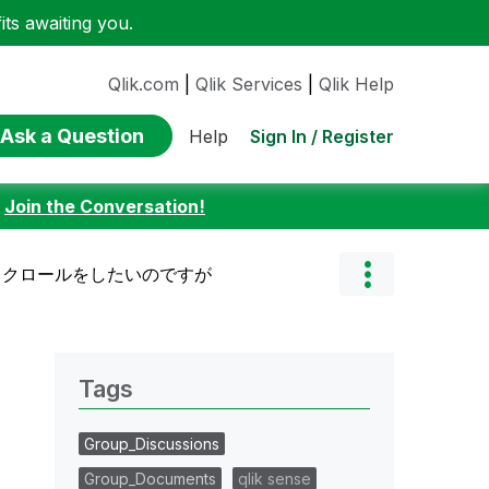
ts awaiting you.
Qlik.com
|
Qlik Services
|
Qlik Help
Ask a Question
Sign In / Register
Help
:
Join the Conversation!
トの横スクロールをしたいのですが
Tags
Group_Discussions
Group_Documents
qlik sense