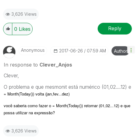
3,626 Views
Reply
0
Likes
Anonymous
‎2017-06-26
07:59 AM
Author
In response to
Clever_Anjos
Clever,
O problema e que mesmonit está numérico (01,02....12) e
= Month(Today()) volta (jan,fev...dez)
você saberia como fazer o
= Month(Today()) retornar (01,02...12) e que
possa utilizar na expressão?
3,626 Views