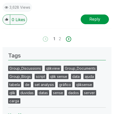
3,628 Views
Reply
0
Likes
1
2
Tags
Group_Discussions
qlikview
Group_Documents
Group_Blogs
script
qlik sense
data
ajuda
tabela
de
set analysis
gráfico
qliksense
qlik
duvidas
datas
sense
dados
server
carga