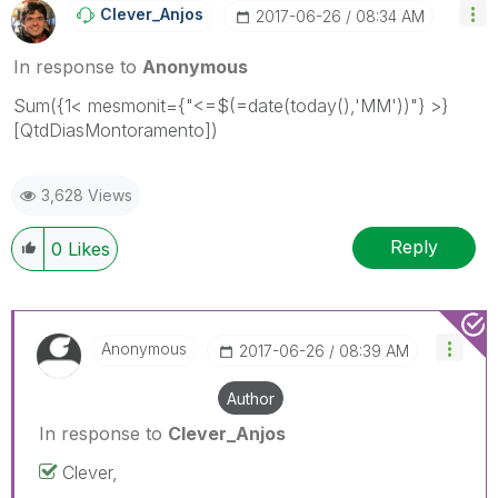
Clever_Anjos
‎2017-06-26
08:34 AM
In response to
Anonymous
Sum({1< mesmonit={"<=$(=date(today(),'MM'))"} >}
[QtdDiasMontoramento])
3,628 Views
Reply
0
Likes
Anonymous
‎2017-06-26
08:39 AM
Author
In response to
Clever_Anjos
Clever,