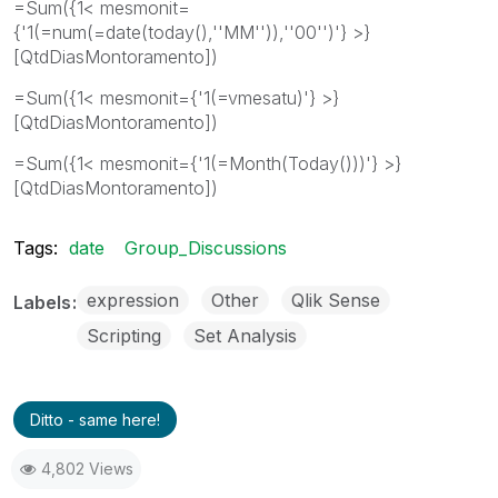
=Sum({1< mesmonit=
{'1(=num(=date(today(),''MM'')),''00'')'} >}
[QtdDiasMontoramento])
=Sum({1< mesmonit={'1(=vmesatu)'} >}
[QtdDiasMontoramento])
=Sum({1< mesmonit={'1(=Month(Today()))'} >}
[QtdDiasMontoramento])
Tags:
date
Group_Discussions
expression
Other
Qlik Sense
Labels
Scripting
Set Analysis
Ditto - same here!
4,802 Views