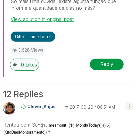
Só mais uma dúvida, existe alguma função que
informe a quantidade de dias no mês?
View solution in original post
Ditto - same here!
3,628 Views
Reply
0
Likes
12 Replies
Clever_Anjos
‎2017-06-26
06:51 AM
Tentou com S
um({1< mesmonit={'$(=Month(Today()))'} >}
[QtdDiasMontoramento]) ?