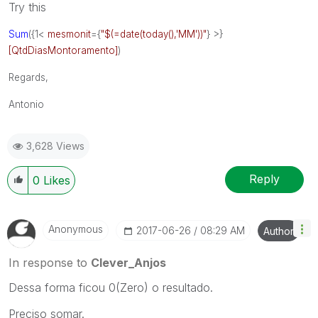
Try this
Sum
({1<
mesmonit
={
"$(=date(today(),'MM'))"
} >}
[QtdDiasMontoramento]
)
Regards,
Antonio
3,628 Views
Reply
0
Likes
Anonymous
‎2017-06-26
08:29 AM
Author
In response to
Clever_Anjos
Dessa forma ficou 0(Zero) o resultado.
Preciso somar.