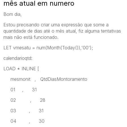
mês atual em numero
Bom dia,
Estou precisando criar uma expressão que some a
quantidade de dias até o mês atual, fiz alguma tentativas
mais não está funcionado.
LET vmesatu = num(Month(Today()),'00');
calendarioqtd:
LOAD * INLINE [
mesmonit , QtdDiasMontoramento
01 , 31
02 , 28
03 , 31
04 , 30