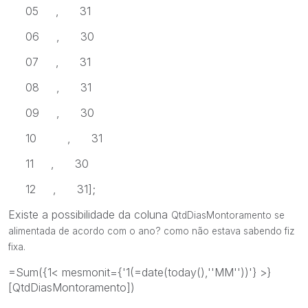
05 , 31
06 , 30
07 , 31
08 , 31
09 , 30
10 , 31
11 , 30
12 , 31];
Existe a possibilidade da coluna
QtdDiasMontoramento se
alimentada de acordo com o ano? como não estava sabendo fiz
fixa.
=Sum({1< mesmonit={'1(=date(today(),''MM''))'} >}
[QtdDiasMontoramento])