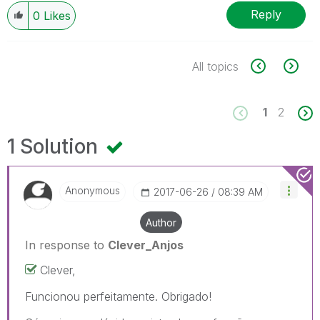
Reply
0
Likes
All topics
1
2
1 Solution
Anonymous
‎2017-06-26
08:39 AM
Author
In response to
Clever_Anjos
Clever,
Funcionou perfeitamente. Obrigado!