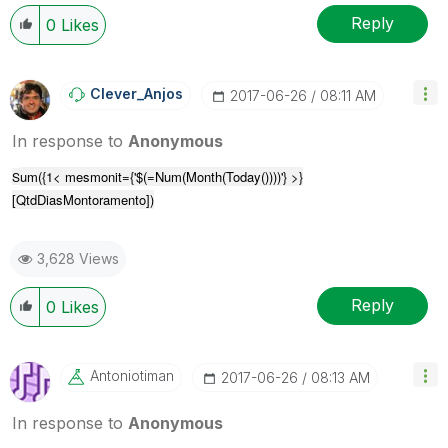
Reply
0
Likes
Clever_Anjos
‎2017-06-26
08:11 AM
In response to
Anonymous
um({1< mesmonit={'$(=Num(Month(Today())))'} >}
S
[QtdDiasMontoramento])
3,628 Views
Reply
0
Likes
Antoniotiman
‎2017-06-26
08:13 AM
In response to
Anonymous