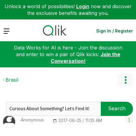
Unlock a world of possibilities!
Login
now and discover
the exclusive benefits awaiting you.
Expand
Sign In / Register
Data Works for AI is here - Join the discussion
and enter to win a pair of Qlik kicks:
Join the
Conversation!
Brasil
Search
Anonymous
‎2017-06-25
11:05 AM