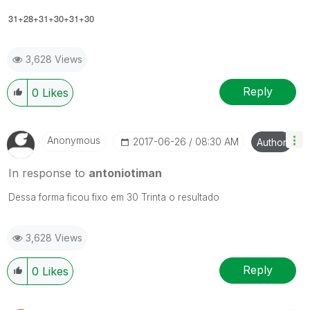
31+28+31+30+31+30
3,628 Views
Reply
0
Likes
Anonymous
‎2017-06-26
08:30 AM
Author
In response to
antoniotiman
Dessa forma ficou fixo em 30 Trinta o resultado
3,628 Views
Reply
0
Likes