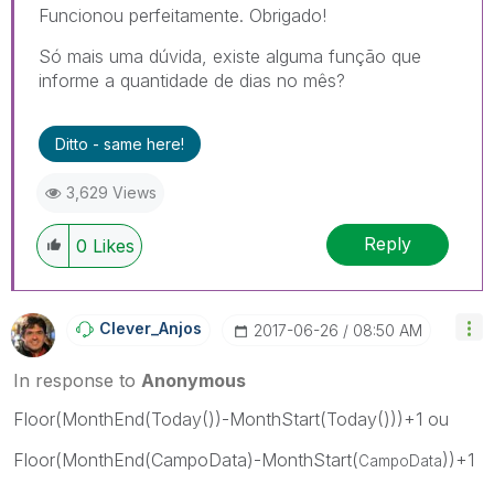
Funcionou perfeitamente. Obrigado!
Só mais uma dúvida, existe alguma função que
informe a quantidade de dias no mês?
Ditto - same here!
3,629 Views
Reply
0
Likes
Clever_Anjos
‎2017-06-26
08:50 AM
In response to
Anonymous
Floor(MonthEnd(Today())-MonthStart(Today()))+1 ou
Floor(MonthEnd(CampoData)-MonthStart(
))+1
CampoData