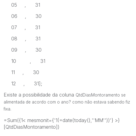
05 , 31
06 , 30
07 , 31
08 , 31
09 , 30
10 , 31
11 , 30
12 , 31];
Existe a possibilidade da coluna
QtdDiasMontoramento se
alimentada de acordo com o ano? como não estava sabendo fiz
fixa.
=Sum({1< mesmonit={'1(=date(today(),''MM''))'} >}
[QtdDiasMontoramento])