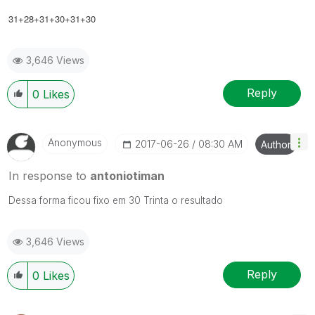
31+28+31+30+31+30
3,646 Views
Reply
0
Likes
Anonymous
‎2017-06-26
08:30 AM
Author
In response to
antoniotiman
Dessa forma ficou fixo em 30 Trinta o resultado
3,646 Views
Reply
0
Likes