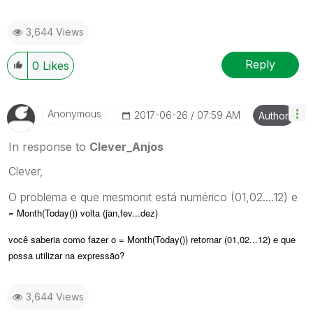
3,644 Views
Reply
0
Likes
Anonymous
‎2017-06-26
07:59 AM
Author
In response to
Clever_Anjos
Clever,
O problema e que mesmonit está numérico (01,02....12) e
= Month(Today()) volta (jan,fev...dez)
você saberia como fazer o
= Month(Today()) retornar (01,02...12) e que
possa utilizar na expressão?
3,644 Views