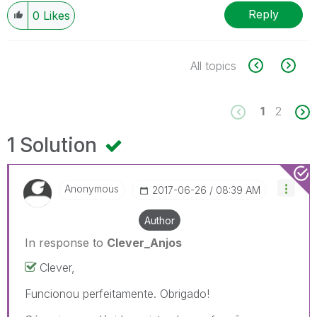
Reply
0
Likes
All topics
1
2
1 Solution
Anonymous
‎2017-06-26
08:39 AM
Author
In response to
Clever_Anjos
Clever,
Funcionou perfeitamente. Obrigado!