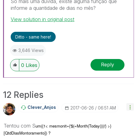
Só mais uma dúvida, existe alguma função que
informe a quantidade de dias no mês?
View solution in original post
Ditto - same here!
3,646 Views
Reply
0
Likes
12 Replies
Clever_Anjos
‎2017-06-26
06:51 AM
Tentou com S
um({1< mesmonit={'$(=Month(Today()))'} >}
[QtdDiasMontoramento]) ?