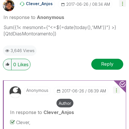
Clever_Anjos
‎2017-06-26
08:34 AM
In response to
Anonymous
Sum({1< mesmonit={"<=$(=date(today(),'MM'))"} >}
[QtdDiasMontoramento])
3,646 Views
Reply
0
Likes
Anonymous
‎2017-06-26
08:39 AM
Author
In response to
Clever_Anjos
Clever,