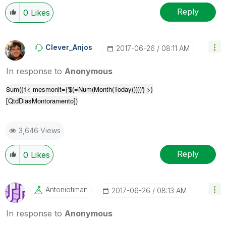
Reply
0
Likes
Clever_Anjos
‎2017-06-26
08:11 AM
In response to
Anonymous
um({1< mesmonit={'$(=Num(Month(Today())))'} >}
S
[QtdDiasMontoramento])
3,646 Views
Reply
0
Likes
Antoniotiman
‎2017-06-26
08:13 AM
In response to
Anonymous