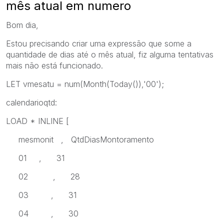
mês atual em numero
Bom dia,
Estou precisando criar uma expressão que some a
quantidade de dias até o mês atual, fiz alguma tentativas
mais não está funcionado.
LET vmesatu = num(Month(Today()),'00');
calendarioqtd:
LOAD * INLINE [
mesmonit , QtdDiasMontoramento
01 , 31
02 , 28
03 , 31
04 , 30