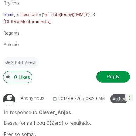
Try this
Sum
({1<
mesmonit
={
"$(=date(today(),'MM'))"
} >}
[QtdDiasMontoramento]
)
Regards,
Antonio
3,646 Views
Reply
0
Likes
Anonymous
‎2017-06-26
08:29 AM
Author
In response to
Clever_Anjos
Dessa forma ficou 0(Zero) o resultado.
Preciso somar.