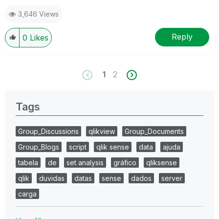
3,646 Views
Reply
0
Likes
1
2
Tags
Group_Discussions
qlikview
Group_Documents
Group_Blogs
script
qlik sense
data
ajuda
tabela
de
set analysis
gráfico
qliksense
qlik
duvidas
datas
sense
dados
server
carga