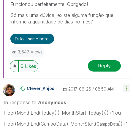
Funcionou perfeitamente. Obrigado!
Só mais uma dúvida, existe alguma função que
informe a quantidade de dias no mês?
Ditto - same here!
3,647 Views
Reply
0
Likes
Clever_Anjos
‎2017-06-26
08:50 AM
In response to
Anonymous
Floor(MonthEnd(Today())-MonthStart(Today()))+1 ou
Floor(MonthEnd(CampoData)-MonthStart(
))+1
CampoData