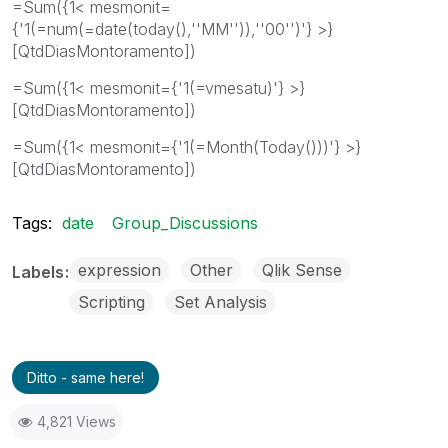
=Sum({1< mesmonit=
{'1(=num(=date(today(),''MM'')),''00'')'} >}
[QtdDiasMontoramento])
=Sum({1< mesmonit={'1(=vmesatu)'} >}
[QtdDiasMontoramento])
=Sum({1< mesmonit={'1(=Month(Today()))'} >}
[QtdDiasMontoramento])
Tags:
date
Group_Discussions
expression
Other
Qlik Sense
Labels
Scripting
Set Analysis
Ditto - same here!
4,821 Views