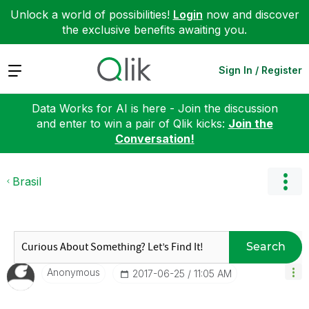
Unlock a world of possibilities!
Login
now and discover
the exclusive benefits awaiting you.
Expand
Sign In / Register
Data Works for AI is here - Join the discussion
and enter to win a pair of Qlik kicks:
Join the
Conversation!
Brasil
Search
Anonymous
‎2017-06-25
11:05 AM