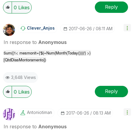
Reply
0
Likes
Clever_Anjos
‎2017-06-26
08:11 AM
In response to
Anonymous
um({1< mesmonit={'$(=Num(Month(Today())))'} >}
S
[QtdDiasMontoramento])
3,648 Views
Reply
0
Likes
Antoniotiman
‎2017-06-26
08:13 AM
In response to
Anonymous