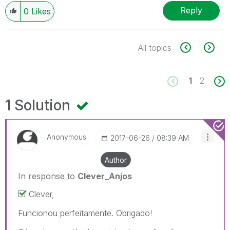
Reply
0
Likes
All topics
1
2
1 Solution
Anonymous
‎2017-06-26
08:39 AM
Author
In response to
Clever_Anjos
Clever,
Funcionou perfeitamente. Obrigado!