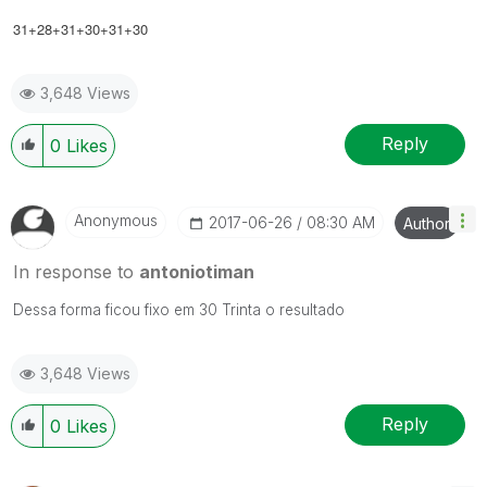
31+28+31+30+31+30
3,648 Views
Reply
0
Likes
Anonymous
‎2017-06-26
08:30 AM
Author
In response to
antoniotiman
Dessa forma ficou fixo em 30 Trinta o resultado
3,648 Views
Reply
0
Likes