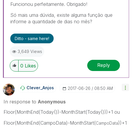
Funcionou perfeitamente. Obrigado!
Só mais uma dúvida, existe alguma função que
informe a quantidade de dias no mês?
Ditto - same here!
3,649 Views
Reply
0
Likes
Clever_Anjos
‎2017-06-26
08:50 AM
In response to
Anonymous
Floor(MonthEnd(Today())-MonthStart(Today()))+1 ou
Floor(MonthEnd(CampoData)-MonthStart(
))+1
CampoData