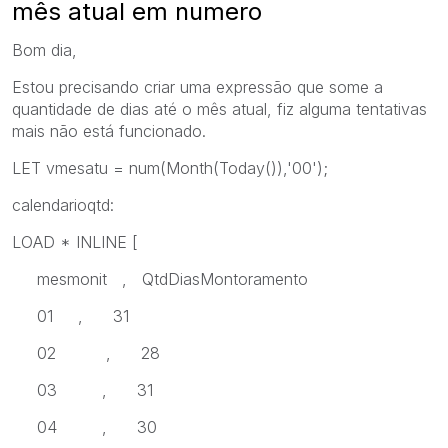
mês atual em numero
Bom dia,
Estou precisando criar uma expressão que some a
quantidade de dias até o mês atual, fiz alguma tentativas
mais não está funcionado.
LET vmesatu = num(Month(Today()),'00');
calendarioqtd:
LOAD * INLINE [
mesmonit , QtdDiasMontoramento
01 , 31
02 , 28
03 , 31
04 , 30