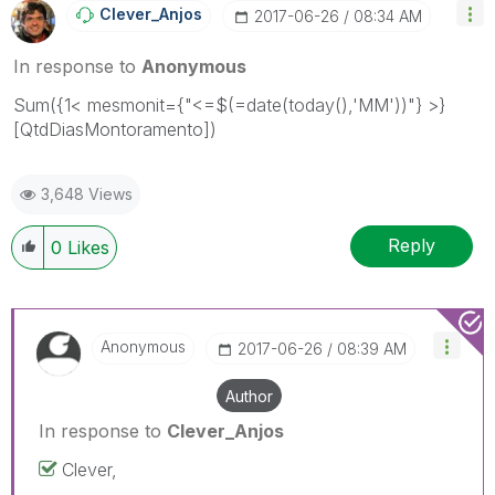
Clever_Anjos
‎2017-06-26
08:34 AM
In response to
Anonymous
Sum({1< mesmonit={"<=$(=date(today(),'MM'))"} >}
[QtdDiasMontoramento])
3,648 Views
Reply
0
Likes
Anonymous
‎2017-06-26
08:39 AM
Author
In response to
Clever_Anjos
Clever,