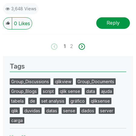
3,648 Views
Reply
0
Likes
1
2
Tags
Group_Discussions
qlikview
Group_Documents
Group_Blogs
script
qlik sense
data
ajuda
tabela
de
set analysis
gráfico
qliksense
qlik
duvidas
datas
sense
dados
server
carga