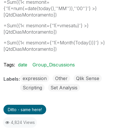
=Sum({1< mesmonit=
{'1(=num(=date(today(),''MM'')),''00'')'} >}
[QtdDiasMontoramento])
=Sum({1< mesmonit={'1(=vmesatu)'} >}
[QtdDiasMontoramento])
=Sum({1< mesmonit={'1(=Month(Today()))'} >}
[QtdDiasMontoramento])
Tags:
date
Group_Discussions
expression
Other
Qlik Sense
Labels
Scripting
Set Analysis
Ditto - same here!
4,824 Views