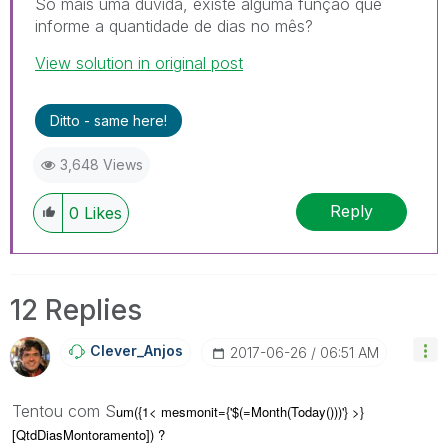
Só mais uma dúvida, existe alguma função que
informe a quantidade de dias no mês?
View solution in original post
Ditto - same here!
3,648 Views
Reply
0
Likes
12 Replies
Clever_Anjos
‎2017-06-26
06:51 AM
Tentou com S
um({1< mesmonit={'$(=Month(Today()))'} >}
[QtdDiasMontoramento]) ?