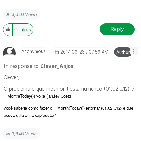
3,646 Views
Reply
0
Likes
Anonymous
‎2017-06-26
07:59 AM
Author
In response to
Clever_Anjos
Clever,
O problema e que mesmonit está numérico (01,02....12) e
= Month(Today()) volta (jan,fev...dez)
você saberia como fazer o
= Month(Today()) retornar (01,02...12) e que
possa utilizar na expressão?
3,646 Views