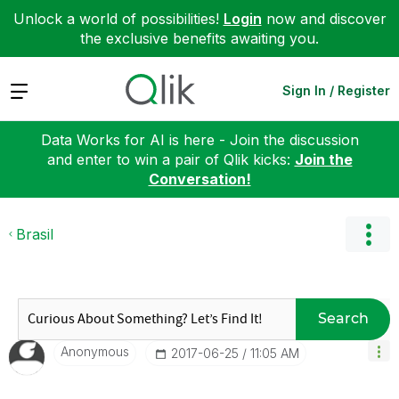
Unlock a world of possibilities!
Login
now and discover
the exclusive benefits awaiting you.
Expand
Sign In / Register
Data Works for AI is here - Join the discussion
and enter to win a pair of Qlik kicks:
Join the
Conversation!
Brasil
Search
Anonymous
‎2017-06-25
11:05 AM