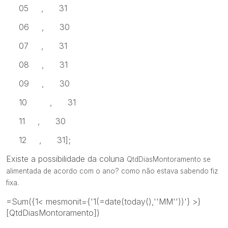
05 , 31
06 , 30
07 , 31
08 , 31
09 , 30
10 , 31
11 , 30
12 , 31];
Existe a possibilidade da coluna
QtdDiasMontoramento se
alimentada de acordo com o ano? como não estava sabendo fiz
fixa.
=Sum({1< mesmonit={'1(=date(today(),''MM''))'} >}
[QtdDiasMontoramento])