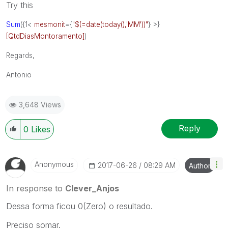
Try this
Sum
({1<
mesmonit
={
"$(=date(today(),'MM'))"
} >}
[QtdDiasMontoramento]
)
Regards,
Antonio
3,648 Views
Reply
0
Likes
Anonymous
‎2017-06-26
08:29 AM
Author
In response to
Clever_Anjos
Dessa forma ficou 0(Zero) o resultado.
Preciso somar.