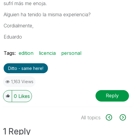
sufrí más me enoja.
Alguien ha tenido la misma experiencia?
Cordialmente,
Eduardo
Tags:
edition
licencia
personal
Ditto - same here!
1,163 Views
Reply
0
Likes
All topics
1 Reply