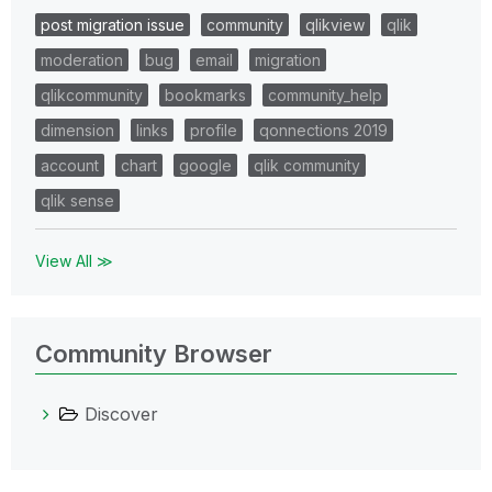
post migration issue
community
qlikview
qlik
moderation
bug
email
migration
qlikcommunity
bookmarks
community_help
dimension
links
profile
qonnections 2019
account
chart
google
qlik community
qlik sense
View All ≫
Community Browser
Discover