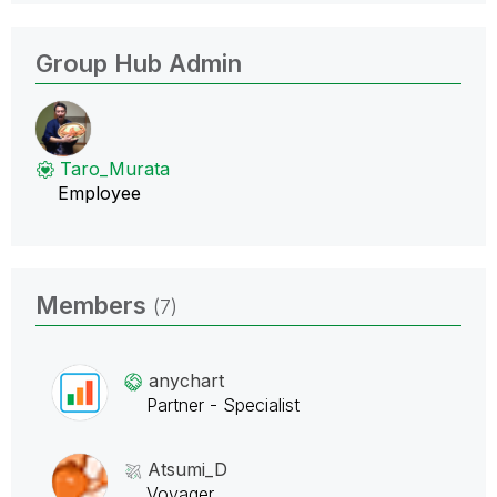
Group Hub Admin
Taro_Murata
Employee
Members
(7)
anychart
Partner - Specialist
Atsumi_D
Voyager