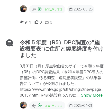
By
Taro_Murata
2025-05-25
914
0
0
令和５年度（R5）DPC調査の"施
設概要表"に住所と緯度経度を付け
ました
3月31日（月）厚生労働省のサイトで令和５年度
（R5）のDPC調査結果（令和４年度DPC導入の
影響評価に係る調査「退院患者調査」の結果報
告について）が公開されました。
https://www.mhlw.go.jp/stf/shingi2/newpage_
00137.html R4の施設数 5,919に...
Show More
By
Taro_Murata
2025-04-21