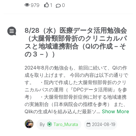
979
1
0
8/28（水）医療データ活用勉強会
（大腿骨頸部骨折のクリニカルパ
スと地域連携割合（QIの作成－そ
の３－））
2024年8月の勉強会も、前回に続いて、QIの作
成を取り上げます。 今回の内容は以下の通りで
す。 ・院内で作成した大腿骨頸部骨折のクリ
ニカルパスの運用（『DPCデータ活用術』を参
考） ・大腿骨頸部骨折症例に対する地域連携
の実施割合（日本病院会の指標を参考） また、
Qlikの生成AIを組み込んだ最新ソ...
Show More
By
Taro_Murata
2024-08-19