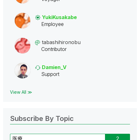
YukiKusakabe
Employee
tabashihironobu
Contributor
Damien_V
Support
View All ≫
Subscribe By Topic
医療
2