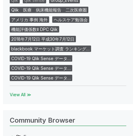
qlik
qlik sense
Group_Events
Qlik 医療 病床機能報告 二次医療圏
アメリカ 事例 海外
ヘルスケア勉強会
機能評価係数Ⅱ DPC Qlik
2018年7月12日 平成30年7月12日
blackbook マーケット調査 ランキング…
COVID-19 Qlik Sense データ…
COVID-19 Qlik Sense データ…
COVID-19 Qlik Sense データ…
View All ≫
Community Browser