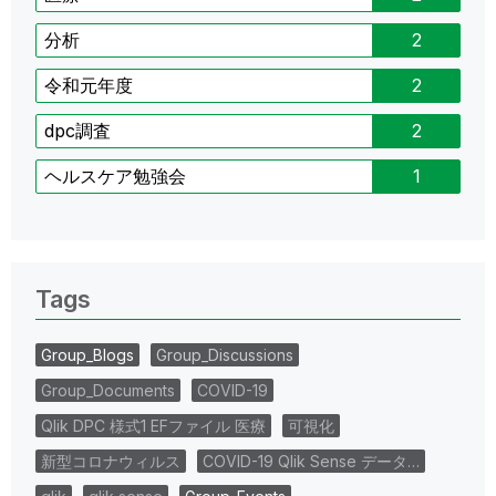
分析
2
令和元年度
2
dpc調査
2
ヘルスケア勉強会
1
Tags
Group_Blogs
Group_Discussions
Group_Documents
COVID-19
Qlik DPC 様式1 EFファイル 医療
可視化
新型コロナウィルス
COVID-19 Qlik Sense データ…