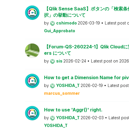
【Qlik Sense SaaS】ボタンの「検
択」の挙動について
by
cshimodo
2026-03-19
Latest post 
Gui_Approbato
【Forum-QS-260224-1】Qlik Cloud
ers について
by
sis
2026-02-24
Latest post on
2026
How to get a Dimension Name for piv
by
YOSHIDA_T
2026-02-19
Latest pos
marcus_sommer
How to use 'Aggr()' right.
by
YOSHIDA_T
2026-02-03
Latest pos
YOSHIDA_T