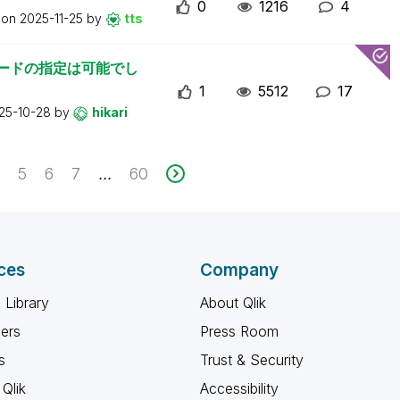
0
1216
4
t on
2025-11-25
by
tts
で文字コードの指定は可能でし
1
5512
17
25-10-28
by
hikari
5
6
7
60
...
ces
Company
 Library
About Qlik
ners
Press Room
s
Trust & Security
Qlik
Accessibility