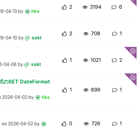
2
3194
6
26-04-13
by
hka
2
708
1
26-04-10
by
sskt
1
1021
2
6-04-06
by
sskt
のSET DateFormat
1
899
1
n
2026-04-02
by
hka
0
726
1
t on
2026-04-02
by