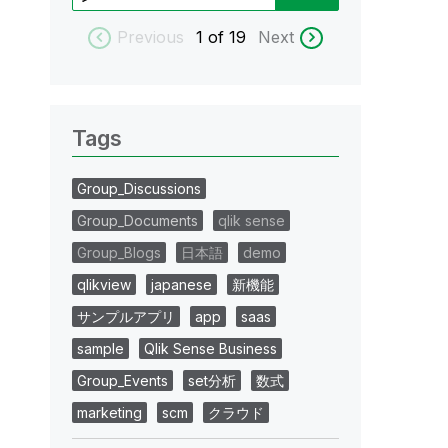
Previous
1
of 19
Next
Tags
Group_Discussions
Group_Documents
qlik sense
Group_Blogs
日本語
demo
qlikview
japanese
新機能
サンプルアプリ
app
saas
sample
Qlik Sense Business
Group_Events
set分析
数式
marketing
scm
クラウド