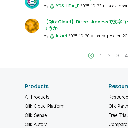
by
YOSHIDA_T
2025-10-23
Latest pos
【Qlik Cloud】Direct Access
ょうか
by
hikari
2025-10-20
Latest post on
20
1
2
3
4
Products
Resour
All Products
Resource
Qlik Cloud Platform
Qlik Part
Qlik Sense
Free Trial
Qlik AutoML
Compare 