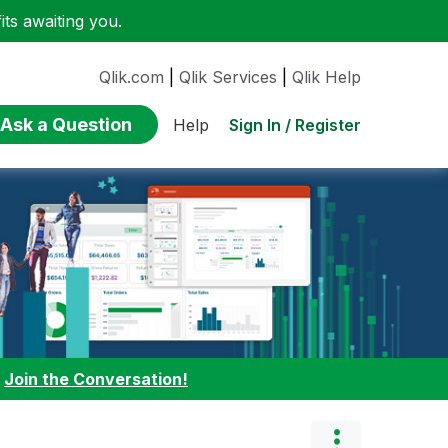
ts awaiting you.
Qlik.com
|
Qlik Services
|
Qlik Help
Ask a Question
Sign In / Register
Help
:
Join the Conversation!