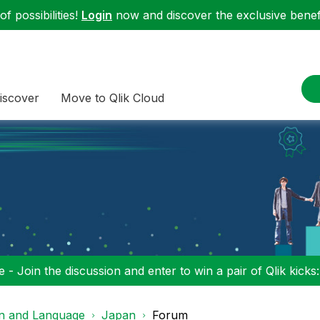
f possibilities!
Login
now and discover the exclusive benefi
iscover
Move to Qlik Cloud
 - Join the discussion and enter to win a pair of Qlik kicks
on and Language
Japan
Forum