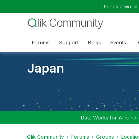
Unlock a world o
Forums
Support
Blogs
Events
D
Japan
Data Works for AI is here
Qlik Community
Forums
Groups
Locati