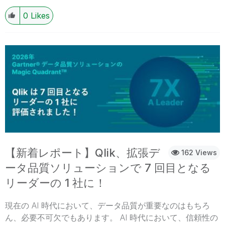
て将来のビジネスを見据えた柔軟性を維持する必要があり
0
Likes
ます。2026年 2月、Qlik は、新たなエージェンティック体
験を提供する製品を発表しました。今後も急速な変化に対
応する革新的な製品をリリースしていきます。 Qlik のデー
タ分析・データ統合ソリューションが、 どのように AI の
パワーをビジネス成果につなげることができるのか？本
Web セミナーでは、クリックテック・ジャパンの技術担当
者が、常に革新し続けている Qlik 製品のロードマップをご
紹介します。ぜひ、ご参加ください。 これまでの意思決定
を変革する新たなエージェンティック体験 コストを価値を
生む領域へ再配分する鍵となるオープンレイクハウス デー
タの品質と信頼性を維持する再利用可能なデータ製品 ※ 視
聴無料。パソコン・タブレット・スマートフォンで、どこ
【新着レポート】Qlik、拡張デ
162 Views
からでもごご視聴いただけます。 今すぐ視聴する
ータ品質ソリューションで 7 回目となる
リーダーの 1 社に！
現在の AI 時代において、データ品質が重要なのはもちろ
ん、必要不可欠でもあります。 AI 時代において、信頼性の