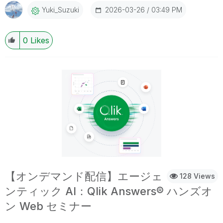
Analytics、Qlik Talend Data Integration についての評価ガ
2026-03-26
03:49 PM
Yuki_Suzuki
イド日本語版は以前のブログをご参照ください。 Qlik 評価
ガイド（日本語版）の公開
0
Likes
【オンデマンド配信】エージェ
128 Views
ンティック AI：Qlik Answers® ハンズオ
ン Web セミナー