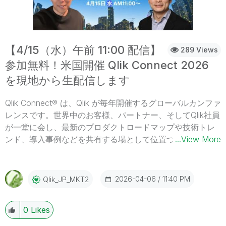
例- Qlik を活用してビジネス変革を実現している企業の事例
新たなつながり- 新たな知見をもたらす Qlik のエキスパー
トや同業他社との交流 Qlik のエキスパートによる基調講
演、Qlik ユーザーの先進的な事例、Qlik 技術部門による最
【4/15（水）午前 11:00 配信】
289 Views
新の製品情報、Qlik のパートナー企業による最新のソリュ
参加無料！米国開催 Qlik Connect 2026
ーションや展示ブースなどを予定しています。また、イベ
を現地から生配信します
ントの最後には、データのスペシャリスト同士の交流をお
楽しみください。お申し込みの締め切りは、6月 2日（火）
Qlik Connect® は、Qlik が毎年開催するグローバルカンファ
17:00 までです。お早めにお申し込みください。 今すぐ申
レンスです。世界中のお客様、パートナー、そしてQlik社員
し込む 【開催概要】日時：2026年 6月 10日（水）13:00 -
が一堂に会し、最新のプロダクトロードマップや技術トレ
18:30（受付開始 12:00） 懇親会 18:30 - 19:30会場：有明
ンド、導入事例などを共有する場として位置づけられてい
...View More
セントラルタワーホール＆カンファレンス 東京都江東区有
ます。 今年は、4月 13日〜 15日の 3 日間、米国フロリダ州
明3-7-18 有明セントラルタワー3F・4F 参加費：無料お問
キシミー（オーランド近郊）の Gaylord Palms Resort &
い合わせ：Marketingjp@qlik.com までお問い合わせくださ
Convention Centerにて開催されます。 今年のテーマは
2026-04-06
11:40 PM
Qlik_JP_MKT2
い。 今すぐ申し込む
「Trusted AI at Scale」。AI をいかに企業の現場で信頼性
高くスケールさせるか、をキーメッセージに、基調講演や
0
Likes
ハンズオンラボ、パートナー・顧客によるセッションな
ど、多数のプログラムが展開されます。 配信日時：2026年