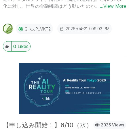
化に対し、世界の金融機関はどう動いたのか。Qlik のグロ
...View More
ーバル金融事例を分析すると、「データの信頼性・鮮度・
活用の自律性」という 3 つの共通条件が浮かび上がりま
す。 本 Web セミナーでは、データを通じた代替不可能な
2026-04-21
09:03 PM
Qlik_JP_MKT2
顧客との信頼をどう築くか。具体的な事例とともにお伝え
します。 ※ パソコン・タブレット・スマートフォンで、ど
0
Likes
こからでもご視聴いただけます。今すぐ視聴する 今すぐ視
聴する
【申し込み開始！】6/10（水）
2035 Views