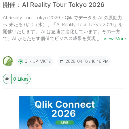
開催：AI Reality Tour Tokyo 2026
AI Reality Tour Tokyo 2026：Qlik でデータを AI の原動力
へ 来たる 6/10（水）、「AI Reality Tour Tokyo 2026」を
開催いたします。 AI は急速に進化しています。その一方
で、AI がもたらす価値でビジネス成果を実現している企業
...View More
は、わずか 5% だという調査結果があります。最大の障壁
となっているのは、AI モデルではありません。主な障壁
は、データの品質・可用性・アクセス性・既存システムと
2026-04-16
10:46 PM
Qlik_JP_MKT2
の統合・ガバナンス・セキュリティなど、データやシステ
ムであることが明らかになっています。先進的な企業で
0
Likes
は、あらゆる AI 戦略を最大化するために、単に最新のモデ
ルを追求するだけでなく、「信頼できるデータ基盤」の構
築に投資しています 。 AI がもたらす価値と現実とのギャ
ップを解消するには？本イベントでは、AI を実現・加速・
適応する最先端のソリューションをご紹介します。 Qlik の
AI ビジョンと戦略- 企業全体の AI 活用を成功に導く実践的
な手法 最新のエージェンティック- 今すぐ活用できる最新
のイノベーションが切り拓く新たな可能性 先進的な顧客事