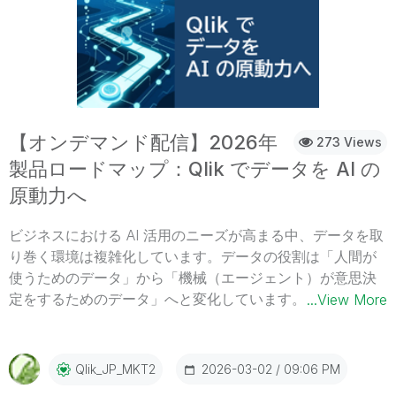
からレポート作成まで、あらゆるユーザーの意思決定を支
援する機能をご説明します。 Qlik Talend Data Integration
データの統合・変換・配信を担うプラットフォーム「Qlik
Talend Data Integration」の解説です 。リアルタイムの変
更データキャプチャ（CDC）やノーコードでのデータ変換
パイプライン構築により、信頼性の高いAI対応データを準
備し、能動的なBIを実現する機能をご説明します。
【オンデマンド配信】2026年
273 Views
製品ロードマップ：Qlik でデータを AI の
原動力へ
ビジネスにおける AI 活用のニーズが高まる中、データを取
り巻く環境は複雑化しています。データの役割は「人間が
使うためのデータ」から「機械（エージェント）が意思決
定をするためのデータ」へと変化しています。一方、AI は
...View More
「人間が使うツール」から、自律的に思考して行動する
「エージェンティック AI（Agentic AI）」へと進化を遂げつ
つあります。AI 活用の焦点が導入から運用に移行している
2026-03-02
09:06 PM
Qlik_JP_MKT2
今、AI による意思決定と行動を信頼し、コストを最適化し