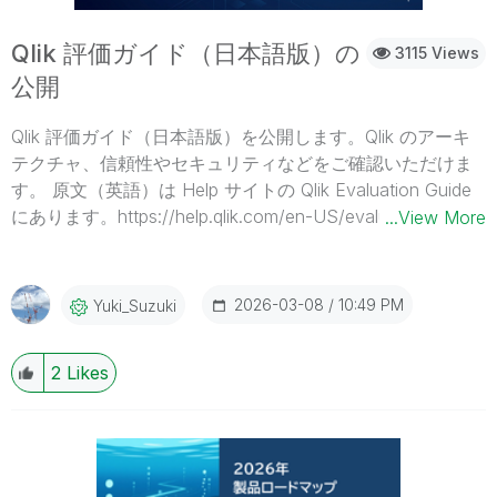
Qlik 評価ガイド（日本語版）の
3115 Views
公開
Qlik 評価ガイド（日本語版）を公開します。Qlik のアーキ
テクチャ、信頼性やセキュリティなどをご確認いただけま
す。 原文（英語）は Help サイトの Qlik Evaluation Guide
にあります。https://help.qlik.com/en-US/evaluation-
...View More
guides/Content/Home.htmhttps://help.qlik.com/en-
US/evaluation-guides/Content/pdfs/pdfs.htm Qlik Cloud
Platform QlikのCloud 製品の基盤となるプラットフォームの
2026-03-08
10:49 PM
Yuki_Suzuki
技術概要です 。アーキテクチャ、セキュリティ、ガバナン
ス、信頼性に焦点を当て、各顧客が「テナント」として論
2
Likes
理的に分離された安全な環境でデータ統合や分析サービス
を利用できる仕組みを詳述しています Qlik Cloud Analytics
アナリティクスプラットフォーム「Qlik Sense」を中心に
解説したガイドです 。独自の連想エンジンを基盤とし、AI
による洞察提案や自動化機能を備え、セルフサービス分析