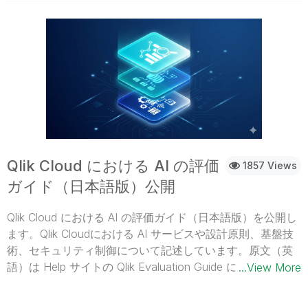
4月 15日（水）午前 11:00（日本時間）※海外からのライブ
配信のため、配信開始時刻が 15 分程度遅れる可能性があり
ます。アジェンダ Qlik Connect とは？（イベント概要説
明） 現地の様子とセッションハイライト Partner
Voice（Qlik パートナー様よりコメント） ※アジェンダは
当日予告なく変更になる可能性がございます。 クリックテ
ック・ジャパン（株）パートナー営業担当・技術担当が、
熱気あふれる会場からライブでお届けします。参加無料！
どなたでもご視聴いただけます。お時間になりましたら、
以下のリンクよりご参加ください。 ライブ配信を視聴する
Qlik Cloud における AI の評価
1857 Views
ガイド（日本語版）公開
Qlik Cloud における AI の評価ガイド（日本語版）を公開し
ます。Qlik Cloudにおける AI サービスや設計原則、基盤技
術、セキュリティ制御について記述しています。原文（英
語）は Help サイトの Qlik Evaluation Guide にあります。
...View More
https://help.qlik.com/en-US/evaluation-
guides/Content/ai/ai.htm Qlik Cloud Platform、Qlik Cloud