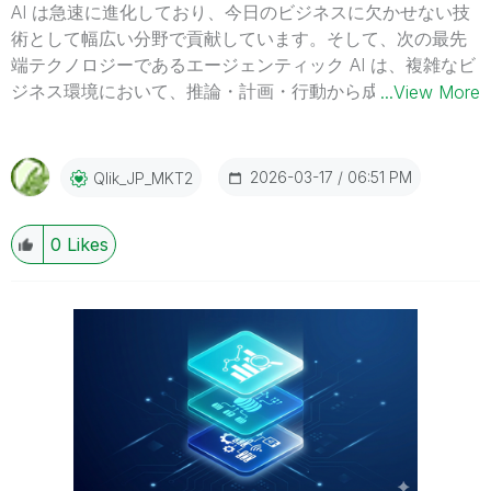
AI は急速に進化しており、今日のビジネスに欠かせない技
術として幅広い分野で貢献しています。そして、次の最先
端テクノロジーであるエージェンティック AI は、複雑なビ
ジネス環境において、推論・計画・行動から成果を生み出
...View More
します。2026年2月、Qlik は新たなエージェンティック体
験を提供する製品を発表しました。クリックテック・ジャ
パンの技術担当者が、Qlik Answers の新機能をハンズオン
2026-03-17
06:51 PM
Qlik_JP_MKT2
形式でご紹介します。高度な推論を実現する Qlik Answers
を実際にお試しください。 ※参加費無料。パソコン・タブ
0
Likes
レット・スマートフォンで、どこからでもご視聴いただけ
ます。 今すぐ視聴する 今すぐ視聴する