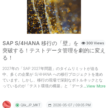
現している企業の事例 新たなつながり- 新たな知見をもた
らす Qlik のエキスパートや同業他社との交流 お申し込みの
締め切りは、6月 2日（火）17:00 までです。お早めにお申
し込みください。 【開催概要】日時：2026年 6月 10日
（水）13:00 - 18:30（受付開始 12:00） 懇親会 18:30 -
19:30会場：有明セントラルタワーホール＆カンファレンス
東京都江東区有明3-7-18 有明セントラルタワー3F・4F 参
加費：無料お問い合わせ：Marketingjp@qlik.com までお問
SAP S/4HANA 移行の「壁」を
300 Views
い合わせください。 今すぐ申し込む
突破する！テストデータ管理を劇的に変え
る！
2027年の「SAP 2027年問題」のタイムリミットが迫る
中、多くの企業が S/4HANA への移行プロジェクトを進め
ています。しかし、移行の現場で深刻なボトルネックとな
っているのが「テスト環境の構築」と「データの肥大化」
...View More
です。
2026-05-07
09:05 PM
Qlik_JP_MKT