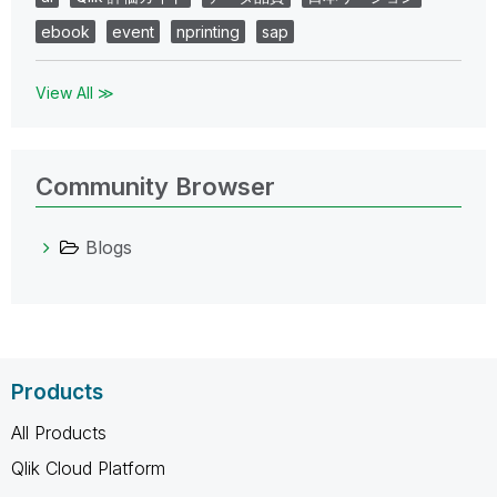
ebook
event
nprinting
sap
View All ≫
Community Browser
Blogs
Products
All Products
Qlik Cloud Platform