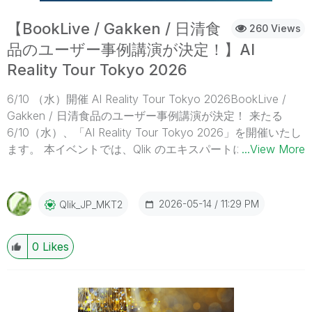
【BookLive / Gakken / 日清食
260 Views
品のユーザー事例講演が決定！】AI
Reality Tour Tokyo 2026
6/10 （水）開催 AI Reality Tour Tokyo 2026BookLive /
Gakken / 日清食品のユーザー事例講演が決定！ 来たる
6/10（水）、「AI Reality Tour Tokyo 2026」を開催いたし
ます。 本イベントでは、Qlik のエキスパートによる基調講
...View More
演、Qlik ユーザーの先進的な事例、Qlik 技術部門による最
新の製品情報、Qlik のパートナー企業による最新のソリュ
ーションや展示ブースなど、AI がもたらす価値と現実との
2026-05-14
11:29 PM
Qlik_JP_MKT2
ギャップを解消し、AI を実現・加速・適応する最先端のソ
リューションをご紹介します。 詳しい講演概要・お申し込
0
Likes
みはこちら Qlik の AI ビジョンと戦略- 企業全体の AI 活用
を成功に導く実践的な手法 最新のエージェンティック- 今
すぐ活用できる最新のイノベーションが切り拓く新たな可
能性 先進的な顧客事例- Qlik を活用してビジネス変革を実