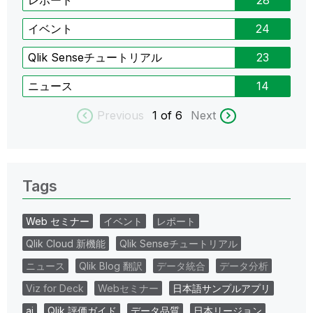
レポート
28
イベント
24
Qlik Senseチュートリアル
23
ニュース
14
Previous
1
of 6
Next
Tags
Web セミナー
イベント
レポート
Qlik Cloud 新機能
Qlik Senseチュートリアル
ニュース
Qlik Blog 翻訳
データ統合
データ分析
Viz for Deck
Webセミナー
日本語サンプルアプリ
ai
Qlik 評価ガイド
データ品質
日本リージョン