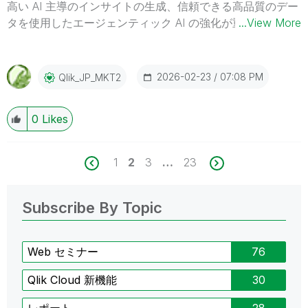
高い AI 主導のインサイトの生成、信頼できる高品質のデー
タを使用したエージェンティック AI の強化が重視されてい
...View More
ます。こうしたニーズに低品質のデータを使用すると、AI
戦略の最初の段階で失敗する可能性があります。 Gartner
社は、「2026年 Gartner® 拡張データ品質ソリューション
2026-02-23
07:08 PM
Qlik_JP_MKT2
Magic Quadrant」を発表しました。Gartner 社が評価した
13 社のデータ品質ベンダーの中で、Qlik は今回で 7 回目と
0
Likes
なるリーダーの 1 社に評価されました。 自社のビジネスニ
ーズに最適なデータ品質ソリューションを選択するには？
ぜひ、本レポートをご参考ください。 Gartner 社によるデ
1
2
3
…
23
ータ品質ソリューション市場に関するインサイト Qlik がリ
ーダーの 1 社に評価された理由 データ品質ソリューション
市場における各メーカーの評価 無料レポートを見る
Subscribe By Topic
Web セミナー
76
Qlik Cloud 新機能
30